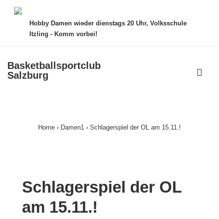
↓
Zum
Hobby Damen wieder dienstags 20 Uhr, Volksschule
Inhalt
Itzling - Komm vorbei!
Basketballsportclub
ME
Salzburg
Main
Navigation
Home
›
Damen1
›
Schlagerspiel der OL am 15.11.!
Schlagerspiel der OL
am 15.11.!