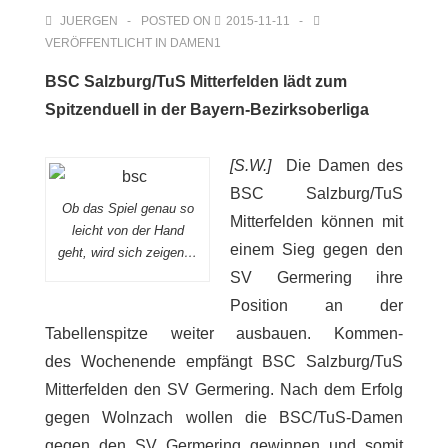
JUERGEN
POSTED ON
2015-11-11
VERÖFFENTLICHT IN
DAMEN1
BSC Salzburg/TuS Mitterfelden lädt zum
Spitzenduell in der Bayern-Bezirksoberliga
[S.W.]
Die Damen des
BSC Salzburg/TuS
Ob das Spiel genau so
Mitterfelden können mit
leicht von der Hand
einem Sieg gegen den
geht, wird sich zeigen…
SV Germering ihre
Position an der
Tabellenspitze weiter ausbauen. Kommen-
des Wochenende empfängt BSC Salzburg/TuS
Mitterfelden den SV Germering. Nach dem Erfolg
gegen Wolnzach wollen die BSC/TuS-Damen
gegen den SV Germering gewinnen und somit