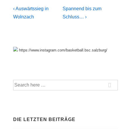
Beitragsnavigation
Previous
Next
‹ Auswärtssieg in
Spannend bis zum
Post
Post
Wolnzach
Schluss… ›
is
is
https://www.instagram.com/basketball.bsc.salzburg/
Suche
nach:
DIE LETZTEN BEITRÄGE