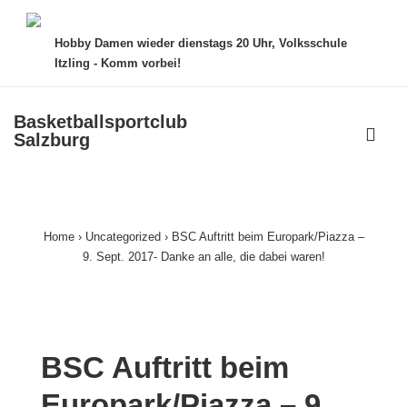
↓
Zum
Hobby Damen wieder dienstags 20 Uhr, Volksschule
Inhalt
Itzling - Komm vorbei!
Basketballsportclub
ME
Salzburg
Main
Navigation
Home
›
Uncategorized
›
BSC Auftritt beim Europark/Piazza –
9. Sept. 2017- Danke an alle, die dabei waren!
BSC Auftritt beim
Europark/Piazza – 9.