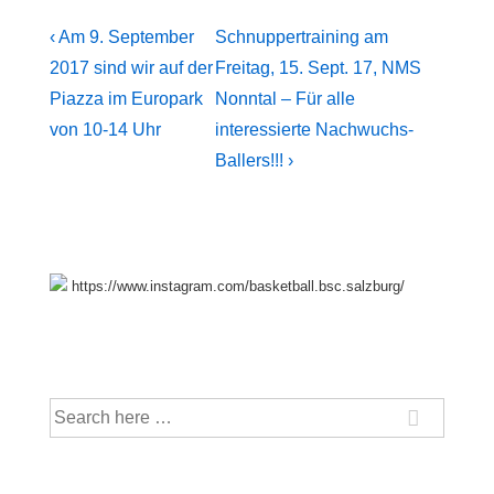
Beitragsnavigation
Previous
Next
‹ Am 9. September
Schnuppertraining am
Post
Post
2017 sind wir auf der
Freitag, 15. Sept. 17, NMS
is
is
Piazza im Europark
Nonntal – Für alle
von 10-14 Uhr
interessierte Nachwuchs-
Ballers!!! ›
https://www.instagram.com/basketball.bsc.salzburg/
Suche
nach: