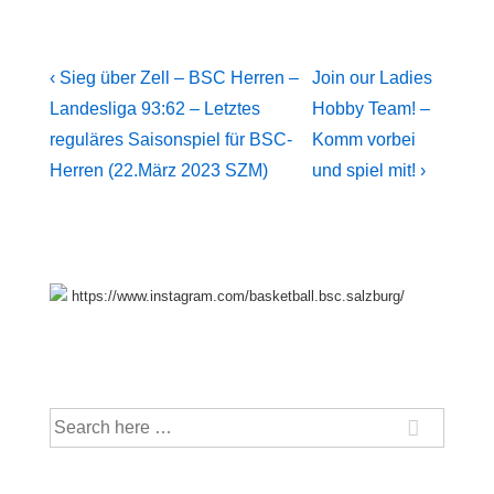
Beitragsnavigation
Previous
Next
‹ Sieg über Zell – BSC Herren –
Join our Ladies
Post
Post
Landesliga 93:62 – Letztes
Hobby Team! –
is
is
reguläres Saisonspiel für BSC-
Komm vorbei
Herren (22.März 2023 SZM)
und spiel mit! ›
https://www.instagram.com/basketball.bsc.salzburg/
Suche
nach: