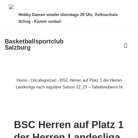
↓
Zum
Hobby Damen wieder dienstags 20 Uhr, Volksschule
Inhalt
Itzling - Komm vorbei!
Basketballsportclub
ME
Salzburg
Main
Navigation
Home
›
Uncategorized
›
BSC Herren auf Platz 1 der Herren
Landesliga nach regulärer Saison 22_23 – Tabellenübersicht
BSC Herren auf Platz 1
der Herren Landesliga